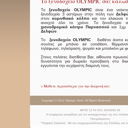
Το ξενοδοχείο OLYMPIC σας καλωσο
Το
ξενοδοχείο OLYMPIC
είναι ένα νεόκτι
ξενοδοχείο 3 αστέρων στην πόλη των
Δελφ
στον
κορινθιακό κόλπο
και τον ελαιώνα τη
ανοιχτό όλο το χρόνο. Το ξενοδοχείο 
χιονοδρομικό κέντρο Παρνασσού
και 1χμ
Δελφών
.
Το
ξενοδοχείο OLYMPIC
διαθέτει άνετα κα
σουίτες με μπάνιο air condition, θέρμαν
τηλέφωνο, τηλεόραση, ψυγείο και μπαλκόνι με φ
Στους πελάτες διατίθεται Bar,
αίθουσα πρωινού
δυνατότητα για δωρεάν πρόσβαση στο διαδύκ
εγγυόνται την ευχάριστη διαμονή τους.
> Μάθετε περισσότερα για την διαμονή σας
Copyright © 2012 Olympic Hotel. All Rights Reserved.
ΜΗΤΕ 13 54 Κ01 3Α00660 00
Η επιχείρηση ενισχύθηκε για τον εκσυγχρονισμό της στο πλαίσι
Προγράμματος
"Ψηφιακή Σύγκλιση". Με την συγχρηματοδότηση της Ελλάδας και 